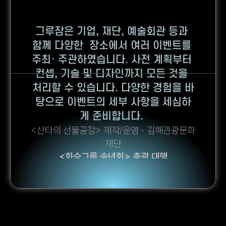
그루잠은 기업, 재단, 예술회관 등과 
함께 다양한  장소에서 여러 이벤트를 
주최· 주관하였습니다. 사전 계획부터 
컨셉, 기술 및 디자인까지 모든 것을 
처리할 수 있습니다. 다양한 경험을 바
탕으로 이벤트의 세부 사항을 세심하
게 준비합니다. 
<산타의 선물공장> 제작/운영 - 김해관광문화
재단
<화승그룹 송년회> 총괄 대행
<거리 WE 놀자> 기획/운영 - 부산문화재단
<금정아트스테이션999> 기획/운영 - 금정문
화재단