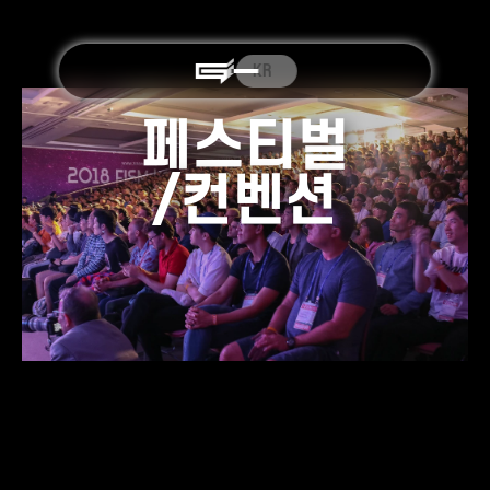
KR
페스티벌
/컨벤션