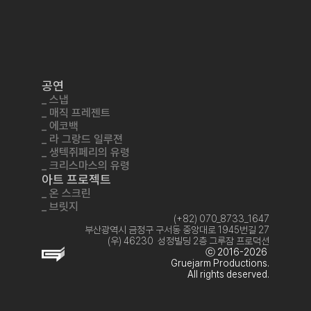
공연
_ 스냅
_ 매직 프레젠트
_ 에코백
_ 라 그랑드 일루젼
_ 생텍쥐페리의 유령
_ 크리스마스의 유령
아트 프로젝트
_ 온 스크린
_ 브릿지
_ 페스티벌 / 컨벤션
(+82) 070_8733_1647
부산광역시 금정구 구서동 중앙대로 1945번길 27
_ 예술교육
(우) 46230  성정빌딩 2층 그루잠 프로덕션
단체소개
ⓒ 2016-2026 
연락하기
Gruejarm Productions.
All rights deserved.